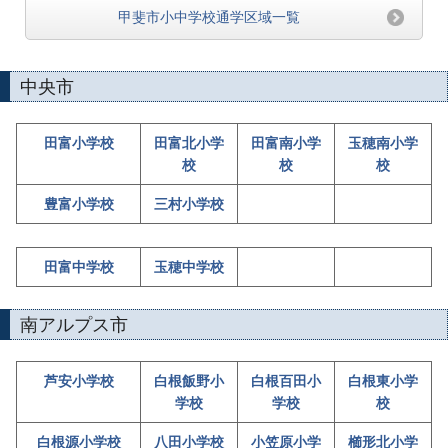
甲斐市小中学校通学区域一覧
中央市
田富小学校
田富北小学
田富南小学
玉穂南小学
校
校
校
豊富小学校
三村小学校
田富中学校
玉穂中学校
南アルプス市
芦安小学校
白根飯野小
白根百田小
白根東小学
学校
学校
校
白根源小学校
八田小学校
小笠原小学
櫛形北小学