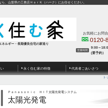
なら、山梨県の工務店ＨａｒＫ（ハーク）にお任せください。
お気軽にお問
0120-
エネルギー・長期優良住宅の家造り
9:00～18:
営業時間
(要予約）
想い
永く住む家の特徴
代表者ごあいさつ
ト
Ｐａｎａｓｏｎｉｃ ＨＩＴ太陽光発電システム
太陽光発電