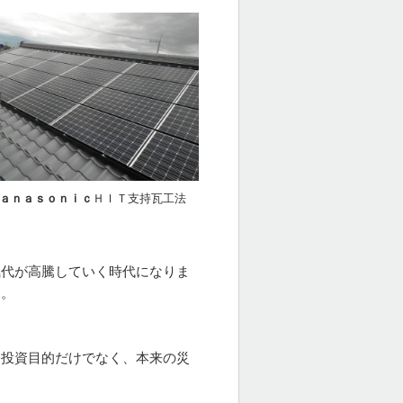
ａｎａｓｏｎｉｃ
ＨＩＴ支持瓦工法
気代が高騰していく時代になりま
す。
。投資目的だけでなく、本来の災