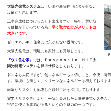
太陽光発電システム
は、いまや新築住宅に欠かせない
設備だと思います。
工事完成後につけることも出来ますが、毎年、買い取
り価格が下がっている為、
早く取付た方がメリットは
大きいです。
ゼロエネルギー住宅には欠かせない設備です。
太陽光発電は、環境にも家計にも貢献します。
Ｐ
『永く住む家』
では、
Ｐａｎａｓｏｎｉｃ ＨＩＴ太
陽光発電システム
を標準仕様としております。
省エネも大切ですが、創エネルギーも大切なこと。今後、電
す。環境にも優しく、クリーンなエネルギーは増えておりま
雨漏りリスクにも配慮した取付工法を採用しております。
震災のリスク等により、一気に普及した太陽光発電システム
害時に使える電源があるというのも魅力の一つです。